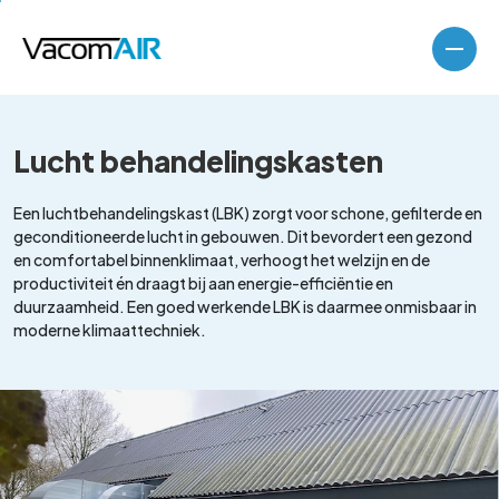
Lucht behandelingskasten
Een luchtbehandelingskast (LBK) zorgt voor schone, gefilterde en
geconditioneerde lucht in gebouwen. Dit bevordert een gezond
en comfortabel binnenklimaat, verhoogt het welzijn en de
productiviteit én draagt bij aan energie-efficiëntie en
duurzaamheid. Een goed werkende LBK is daarmee onmisbaar in
moderne klimaattechniek.
Luchtbehandelingskasten